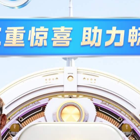
获奖既是对参赛学生专业技能的充分肯定，也是我校机电一体化技术专
培养目标，深化产教融合与校企协同育人机制，为服务国家智能制造产业
：喜报！我校在河南省第二十届大学生科技文化艺术活动中荣获佳绩
：喜报！我校教师在2025年河南省工业和信息化技术技能大赛勇创佳绩