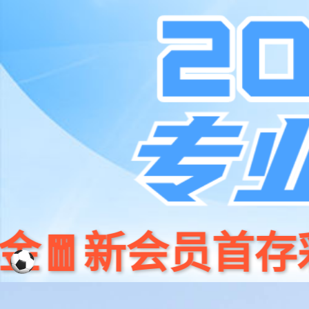
>
887700线路检测中心(官方vip认证)
ballbet贝博
学校要闻
教学科