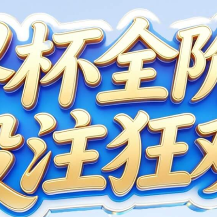
我校学子在一带一路暨金砖国家技能发
日期：2025-10-29
作者：
月6日，2025“一带一路”暨金砖国家技能发展与技术创新大赛“机械产
汽车工程ballbet贝博学生王嘉兴凭借出色表现，荣获大赛高校组一等奖
赛启动以来，学校高度重视，组建了专业指导教师团队，围绕比赛
其中理论知识涉及机械制图、机械设计、机械基础等核心课程；技能
工艺、运动仿真、数控编程、虚拟加工等关键能力。
赛规�：甏螅参�27个省、市、自治区的151所学校
、稳定发挥，最终斩获全国一等奖，充分展现了我校在机械设计制造领域人才