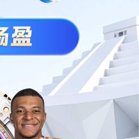
业教学成果的集中体现。学校将继续聚焦高素质技能创
发展输送更多优秀人才。
（机电与汽车工程ballbet贝博供稿）
ballbet贝博官
ballbet贝博官
方微信
方微博