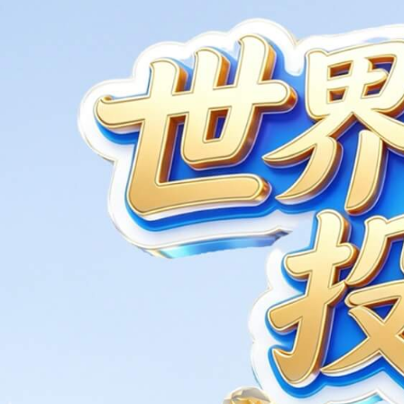
部门动态
通知公告
教学科研
10
影像职院
我校机电与
自大
两大板块，
析、加工
本届大
应战