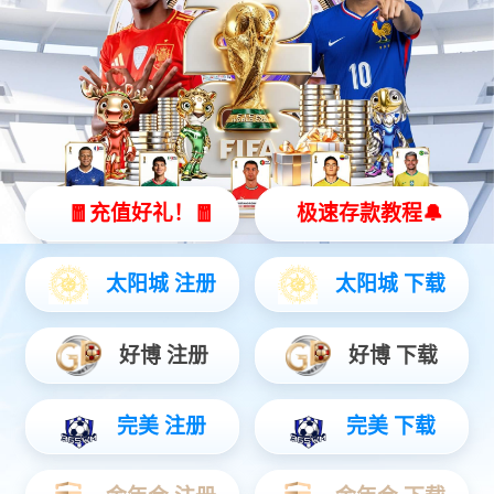
日期：2025-12-11
作者：
浏览量：
11月17日至12月5日，我校2024级智慧健康养老服务与管理专业学生
分批前往本市多家示范性养老机构，开展为期三周的综合性岗位实训。本
次实训旨在深化学生对智慧养老理念的理解，锻炼专业实践与管理能力，
推动理论与实践紧密结合。
实训期间，学生在养老机构多个核心岗位轮岗。在照护一线，他们在
带教老师指导下参与长者起居照料、健康监测与基础康复辅助等工作，切
身体会养老服务的责任与温度。在活动策划与管理岗位，学生结合长者特
点参与文娱康乐活动的策划组织，提升了组织协调与沟通协作能力，培养
了敬老爱老的情怀。实训获得合作机构的高度评价。机构负责人表示，学
生展现出扎实的专业基础、认真的学习态度和良好的职业素养，尤其在智
慧养老新技术的理解与应用方面表现出潜力，令人印象深刻。
返�：螅魇笛敌∽榭沽嘶惚ǚ窒�。同学们普遍认为，实训让大家