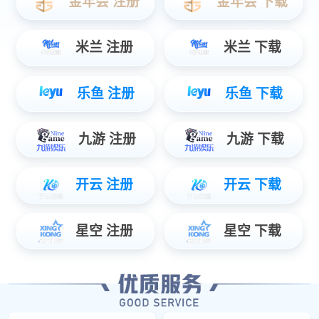
走出课堂、贴近行业，直观了解了养老产业的前沿发展，不仅提升了实操
技能，也深刻认识到养老服务的重要价值，进一步坚定了投身银发事业的
使命感和责任感。
组织学生进入优质养老机构实训，是培养适应老龄化社会需求的高素
质技术技能人才的重要举措。未来，专业将进一步深化产教融合，拓展实
训基地，优化实训体系，为学生搭建更广阔的成长平台，为智慧健康养老
事业输送更多新生力量。
（
生物与食品工程ballbet贝博
供稿）
上一条：校际交流签约并举，产教融合共育人才 我校赴京开展专业建设与校企合作系
列活动
下一条：校企携手聚合力 拓岗赋能促发展——能源与化学工程ballbet贝博开展访企拓
岗专项行动
联系我们
地址：河南省濮阳市黄河西路249号